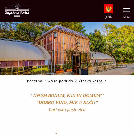
JEZIK
MENI
Početna
Naša ponuda
Vinska karta
“VINUM BONUM, PAX IN DOMUM!”
“DOBRO VINO, MIR U KUĆI!”
Latinska poslovica