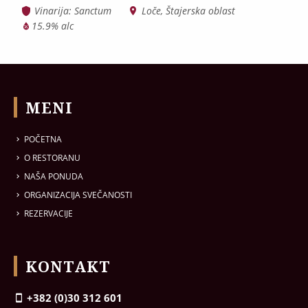
Vinarija: Sanctum
Loče, Štajerska oblast
15.9% alc
MENI
POČETNA
O RESTORANU
NAŠA PONUDA
ORGANIZACIJA SVEČANOSTI
REZERVACIJE
KONTAKT
+382 (0)30 312 601