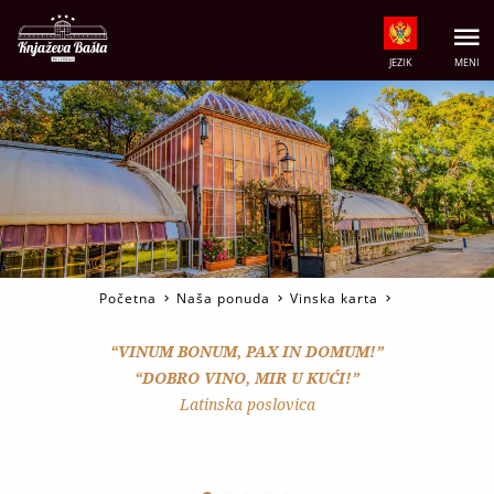
JEZIK
MENI
Početna
Naša ponuda
Vinska karta
“VINUM BONUM, PAX IN DOMUM!”
“DOBRO VINO, MIR U KUĆI!”
Latinska poslovica