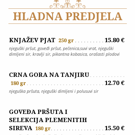
HLADNA PREDJELA
KNJAŽEV PJAT
15.80 €
250 gr
njeguški pršut, goveđi pršut, pečenica,suvi vrat, njeguški
dimljeni sir, kravlji sir, pikantna kobasica, orašasti plodovi
CRNA GORA NA TANJIRU
12.70 €
180 gr
njeguška pršuta, njeguški dimljeni i polusuvi sir
GOVEĐA PRŠUTA I
SELEKCIJA PLEMENITIH
SIREVA
15.50 €
180 gr