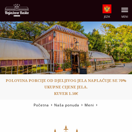
JEZIK
MENI
POLOVINA PORCIJE OD DJELJIVOG JELA
NAPLAĆUJE SE 70%
UKUPNE CIJENE JELA.
KUVER 1.50€
Početna
Naša ponuda
Meni