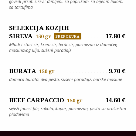
goveđi pršut, sirevi: dimljeni, sa paprikom, sa bijelim lukom,
sa tartufima
SELEKCIJA KOZJIH
SIREVA
17.80 €
150 gr
PREPORUKA
Mladi i stari sir, krem sir, tvrdi sir, parmezan iz domaćeg
maslinovog ulja, sušeni paradajz
BURATA
9.70 €
150 gr
domaća burata, dva pesta, sušeni paradajz, barske masline
BEEF CARPACCIO
14.60 €
150 gr
svježi juneći file, rukola, kapar, parmezan, pesto sa orašastim
plodovima