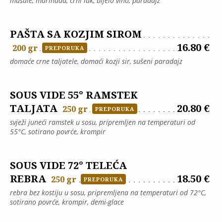
mušule, marinada, crni luk, bijelo vino, paradajz
PAŠTA SA KOZJIM SIROM
16.80 €
200 gr
PREPORUKA
domaće crne taljatele, domaći kozji sir, sušeni paradajz
SOUS VIDE 55° RAMSTEK
TALJATA
20.80 €
250 gr
PREPORUKA
svježi juneći ramstek u sosu, pripremljen na temperaturi od
55°C, sotirano povrće, krompir
SOUS VIDE 72° TELEĆA
REBRA
18.50 €
250 gr
PREPORUKA
rebra bez kostiju u sosu, pripremljena na temperaturi od 72°C,
sotirano povrće, krompir, demi-glace