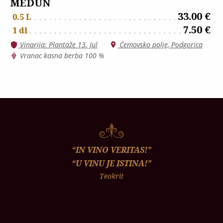
MEDUN
33.00 €
0.5 L
7.50 €
1 dl
Vinarija: Plantaže 13. Jul
Ćemovsko polje, Podgorica
Vranac kasna berba 100 %
“IN VINO VERITAS!”
“U VINU JE ISTINA!”
Teokrit