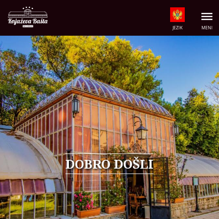
JEZIK
MENI
UŽIVAJTE U
SPECIJALITETIMA 
KUHINJE