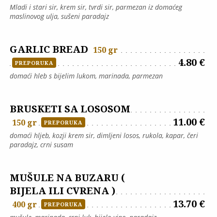
Mladi i stari sir, krem sir, tvrdi sir, parmezan iz domaćeg
maslinovog ulja, sušeni paradajz
GARLIC BREAD
150 gr
4.80 €
PREPORUKA
domaći hleb s bijelim lukom, marinada, parmezan
BRUSKETI SA LOSOSOM
11.00 €
150 gr
PREPORUKA
domaći hljeb, kozji krem sir, dimljeni losos, rukola, kapar, čeri
paradajz, crni susam
MUŠULE NA BUZARU (
BIJELA ILI CVRENA )
13.70 €
400 gr
PREPORUKA