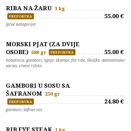
RIBA NA ŽARU
1 kg
55.00 €
PREPORUKA
(prve kategorije)
MORSKI PJAT (ZA DVIJE
OSOBE)
55.00 €
680 gr
PREPORUKA
hobotnica, gambori, lignje, škampi, file ribe, školjke, dalmatinsko
varivo, crveni rižoto
GAMBORI U SOSU SA
ŠAFRANOM
250 gr
24.80 €
PREPORUKA
gambori, šafran sos
RIB EYE STEAK
1 kg