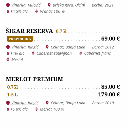
Vinarija: Milović
Briska gora, Ulcinj
Berba: 2021
14.5% alc
Vranac 100 %
ŠIKAR RESERVA
0.75l
69.00 €
PREPORUKA
Vinarija: Jungić
Čelinac, Banja Luka
Berba: 2012
14% alc
Cabernet sauvignon
Cabernet franc
Merlot
MERLOT PREMIUM
85.00 €
0.75l
179.00 €
1.5 L
Vinarija: Jungić
Čelinac, Banja Luka
Berba: 2019
16.8% alc
Merlot 100 %