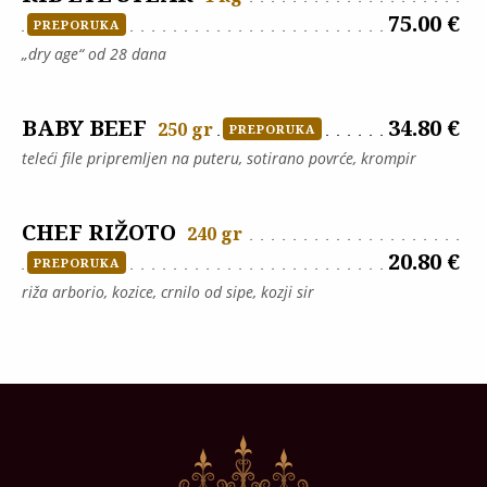
75.00 €
PREPORUKA
„dry age“ od 28 dana
BABY BEEF
34.80 €
250 gr
PREPORUKA
teleći file pripremljen na puteru, sotirano povrće, krompir
CHEF RIŽOTO
240 gr
20.80 €
PREPORUKA
riža arborio, kozice, crnilo od sipe, kozji sir